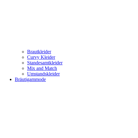
Brautkleider
Curvy Kleider
Standesamtkleider
Mix and Match
Umstandskleider
Bräutigammode