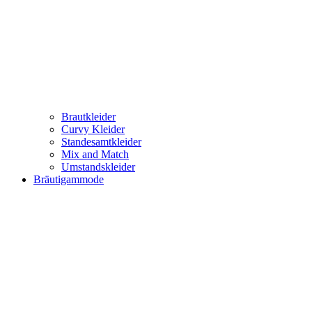
Brautkleider
Curvy Kleider
Standesamtkleider
Mix and Match
Umstandskleider
Bräutigammode