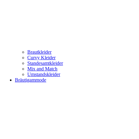
Brautkleider
Curvy Kleider
Standesamtkleider
Mix and Match
Umstandskleider
Bräutigammode