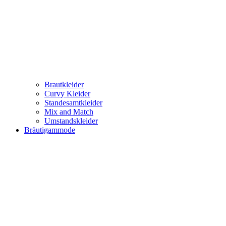
Brautkleider
Curvy Kleider
Standesamtkleider
Mix and Match
Umstandskleider
Bräutigammode