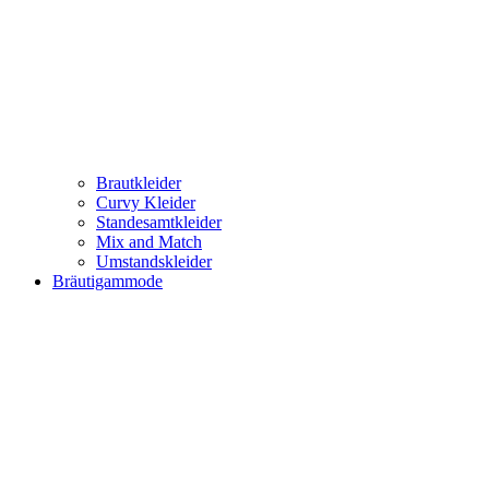
Brautkleider
Curvy Kleider
Standesamtkleider
Mix and Match
Umstandskleider
Bräutigammode