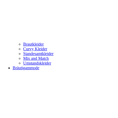
Brautkleider
Curvy Kleider
Standesamtkleider
Mix and Match
Umstandskleider
Bräutigammode