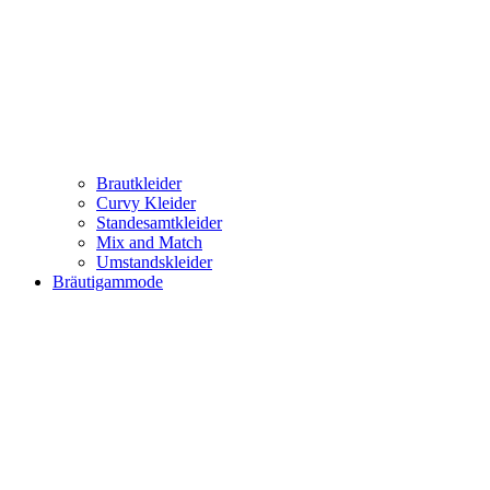
Brautkleider
Curvy Kleider
Standesamtkleider
Mix and Match
Umstandskleider
Bräutigammode