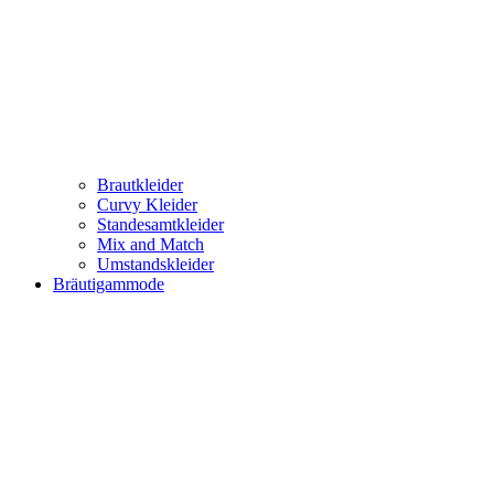
Brautkleider
Curvy Kleider
Standesamtkleider
Mix and Match
Umstandskleider
Bräutigammode