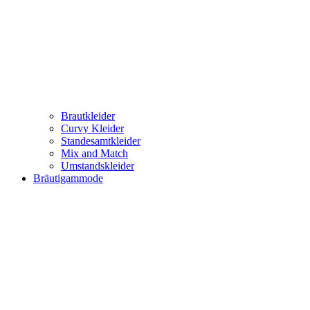
Brautkleider
Curvy Kleider
Standesamtkleider
Mix and Match
Umstandskleider
Bräutigammode