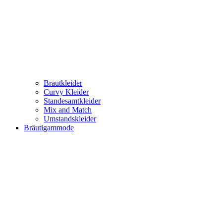
Brautkleider
Curvy Kleider
Standesamtkleider
Mix and Match
Umstandskleider
Bräutigammode