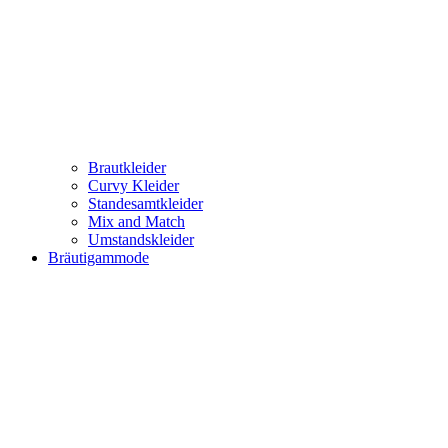
Brautkleider
Curvy Kleider
Standesamtkleider
Mix and Match
Umstandskleider
Bräutigammode