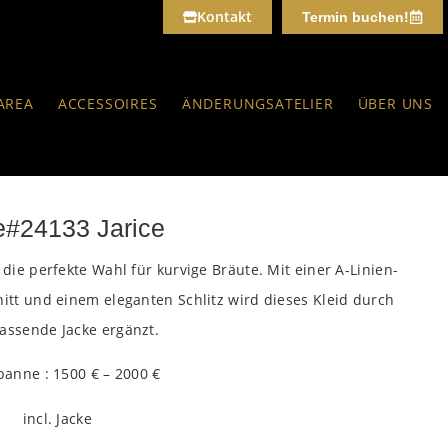
Kontakt
Termin buchen!
AREA
ACCESSOIRES
ÄNDERUNGSATELIER
ÜBER UNS
e#24133 Jarice
 die perfekte Wahl für kurvige Bräute. Mit einer A-Linien-
itt und einem eleganten Schlitz wird dieses Kleid durch
assende Jacke ergänzt.
panne : 1500 € – 2000 €
incl. Jacke