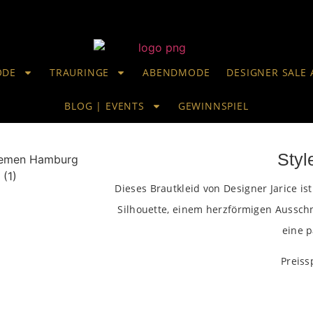
ODE
TRAURINGE
ABENDMODE
DESIGNER SALE 
BLOG | EVENTS
GEWINNSPIEL
Styl
Dieses Brautkleid von Designer Jarice ist
Silhouette, einem herzförmigen Ausschn
eine p
Preiss