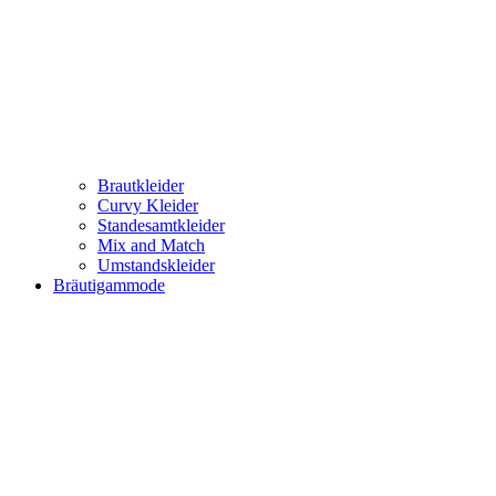
Brautkleider
Curvy Kleider
Standesamtkleider
Mix and Match
Umstandskleider
Bräutigammode