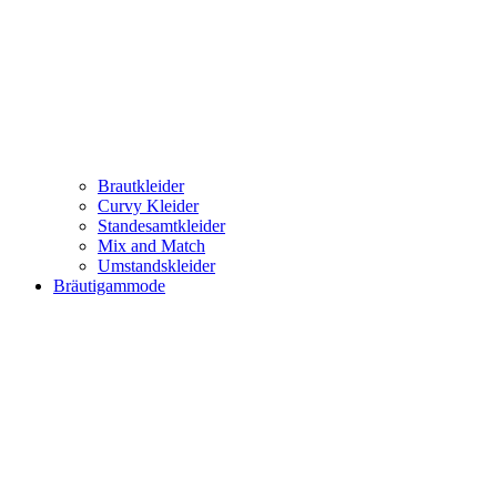
Brautkleider
Curvy Kleider
Standesamtkleider
Mix and Match
Umstandskleider
Bräutigammode