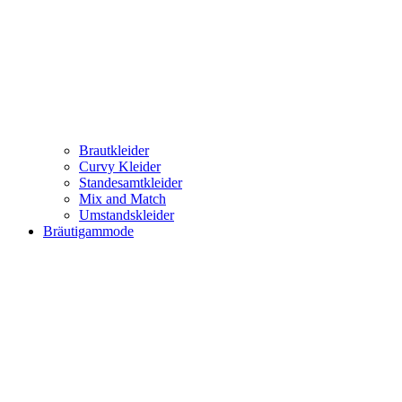
Brautkleider
Curvy Kleider
Standesamtkleider
Mix and Match
Umstandskleider
Bräutigammode