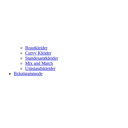
Brautkleider
Curvy Kleider
Standesamtkleider
Mix and Match
Umstandskleider
Bräutigammode