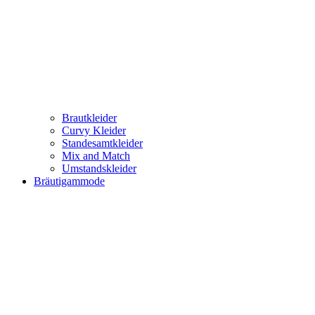
Brautkleider
Curvy Kleider
Standesamtkleider
Mix and Match
Umstandskleider
Bräutigammode