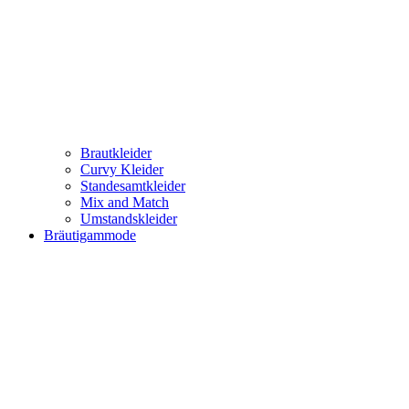
Brautkleider
Curvy Kleider
Standesamtkleider
Mix and Match
Umstandskleider
Bräutigammode