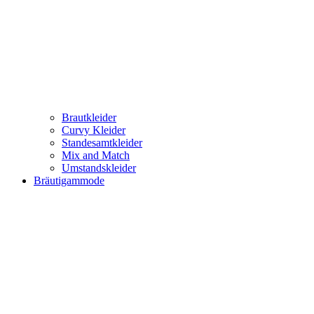
Brautkleider
Curvy Kleider
Standesamtkleider
Mix and Match
Umstandskleider
Bräutigammode