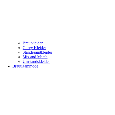
Brautkleider
Curvy Kleider
Standesamtkleider
Mix and Match
Umstandskleider
Bräutigammode