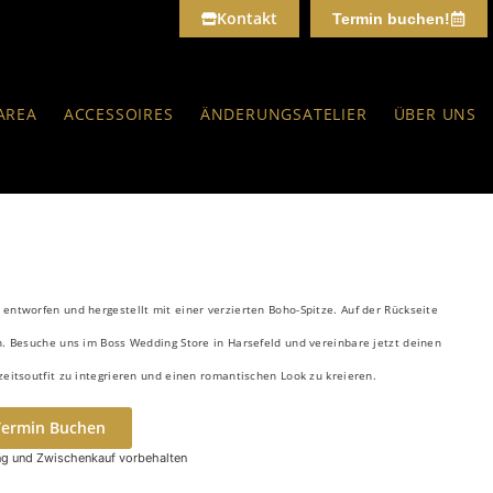
Kontakt
Termin buchen!
AREA
ACCESSOIRES
ÄNDERUNGSATELIER
ÜBER UNS
entworfen und hergestellt mit einer verzierten Boho-Spitze. Auf der Rückseite
n. Besuche uns im Boss Wedding Store in Harsefeld und vereinbare jetzt deinen
itsoutfit zu integrieren und einen romantischen Look zu kreieren.
Termin Buchen
g und Zwischenkauf vorbehalten