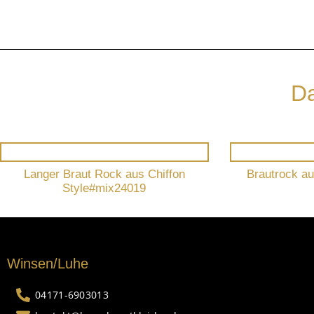
Da
Langer Braut Rock aus Chiffon
Brautrock a
Style#mix24019
Winsen/Luhe
04171-6903013