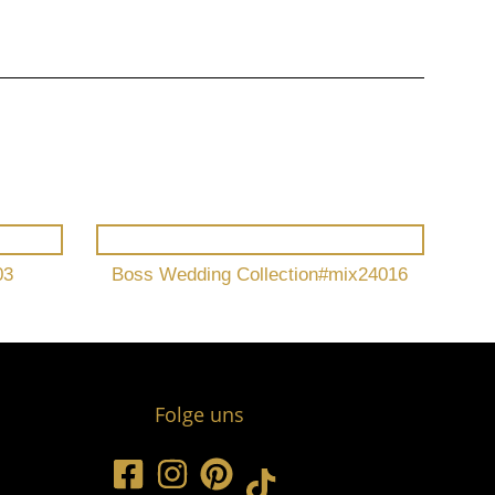
03
Boss Wedding Collection#mix24016
Folge uns