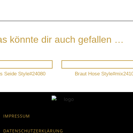
s könnte dir auch gefallen …
us Seide Style#24080
Braut Hose Style#mix241
IMPRESSUM
DATENSCHUTZERKLÄRUNG