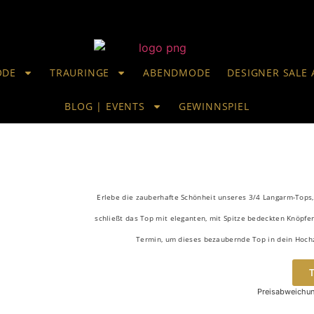
ODE
TRAURINGE
ABENDMODE
DESIGNER SALE 
BLOG | EVENTS
GEWINNSPIEL
Erlebe die zauberhafte Schönheit unseres 3/4 Langarm-Tops, 
schließt das Top mit eleganten, mit Spitze bedeckten Knöpfe
Termin, um dieses bezaubernde Top in dein Hochze
Preisabweichun