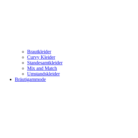
Brautkleider
Curvy Kleider
Standesamtkleider
Mix and Match
Umstandskleider
Bräutigammode