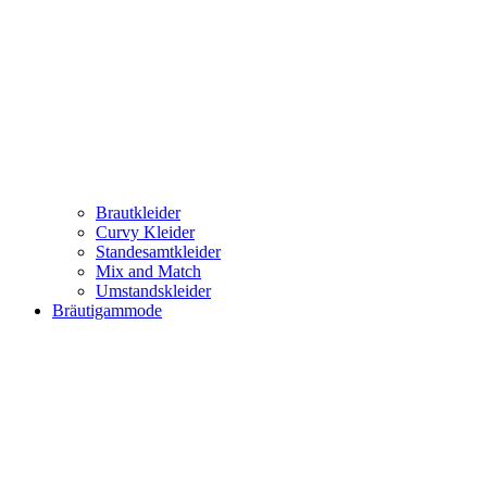
Brautkleider
Curvy Kleider
Standesamtkleider
Mix and Match
Umstandskleider
Bräutigammode