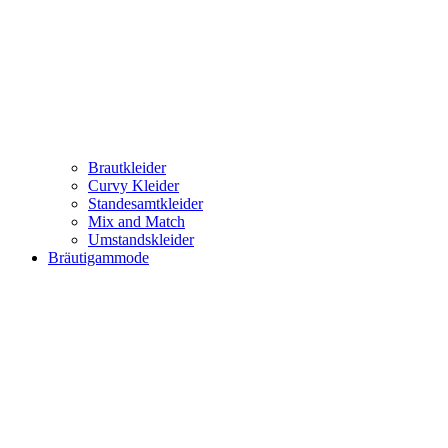
Brautkleider
Curvy Kleider
Standesamtkleider
Mix and Match
Umstandskleider
Bräutigammode