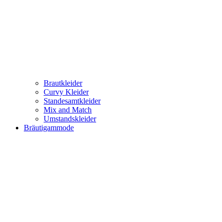
Brautkleider
Curvy Kleider
Standesamtkleider
Mix and Match
Umstandskleider
Bräutigammode