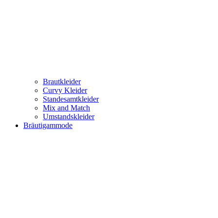
Brautkleider
Curvy Kleider
Standesamtkleider
Mix and Match
Umstandskleider
Bräutigammode