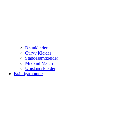
Brautkleider
Curvy Kleider
Standesamtkleider
Mix and Match
Umstandskleider
Bräutigammode