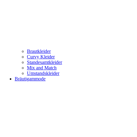
Brautkleider
Curvy Kleider
Standesamtkleider
Mix and Match
Umstandskleider
Bräutigammode