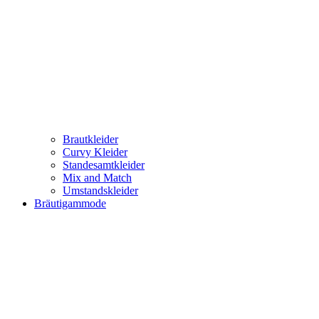
Brautkleider
Curvy Kleider
Standesamtkleider
Mix and Match
Umstandskleider
Bräutigammode