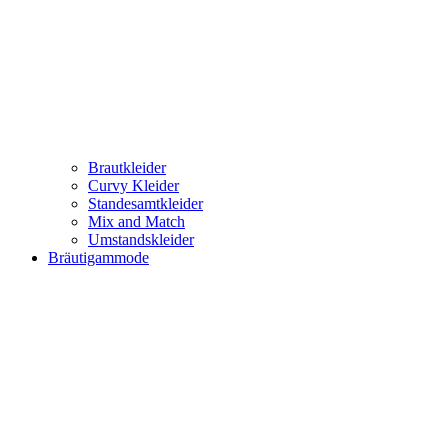
Brautkleider
Curvy Kleider
Standesamtkleider
Mix and Match
Umstandskleider
Bräutigammode