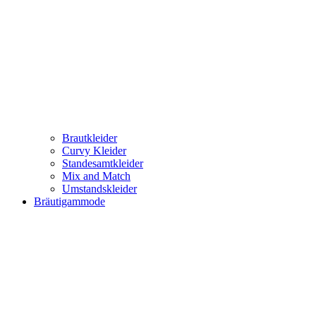
Brautkleider
Curvy Kleider
Standesamtkleider
Mix and Match
Umstandskleider
Bräutigammode