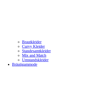
Brautkleider
Curvy Kleider
Standesamtkleider
Mix and Match
Umstandskleider
Bräutigammode