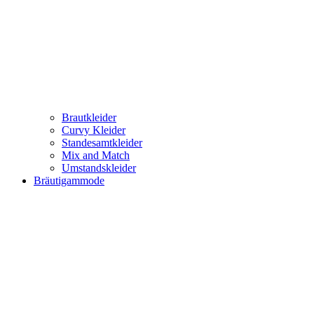
Brautkleider
Curvy Kleider
Standesamtkleider
Mix and Match
Umstandskleider
Bräutigammode