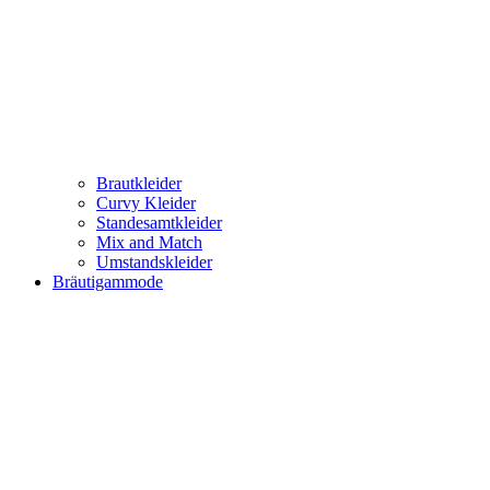
Brautkleider
Curvy Kleider
Standesamtkleider
Mix and Match
Umstandskleider
Bräutigammode